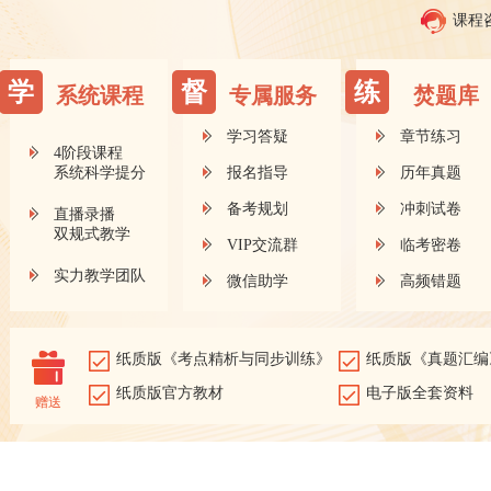
课程
学
督
练
系统课程
专属服务
焚题库
学习答疑
章节练习
4阶段课程
系统科学提分
报名指导
历年真题
备考规划
冲刺试卷
直播录播
双规式教学
VIP交流群
临考密卷
实力教学团队
微信助学
高频错题
纸质版《考点精析与同步训练》
纸质版《真题汇编
纸质版官方教材
电子版全套资料
赠送