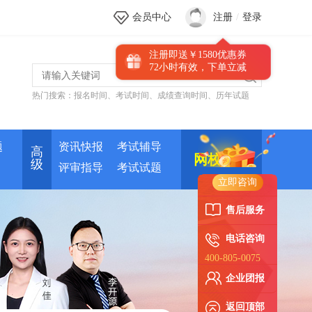
会员中心
注册
/
登录
注册即送￥1580优惠券
72小时有效，下单立减
热门搜索：
报名时间
、
考试时间
、
成绩查询时间
、
历年试题
新人优惠券
题
资讯快报
考试辅导
高
网校培训
级
评审指导
考试试题
立即咨询
售后服务
电话咨询
400-805-0075
企业团报
返回顶部