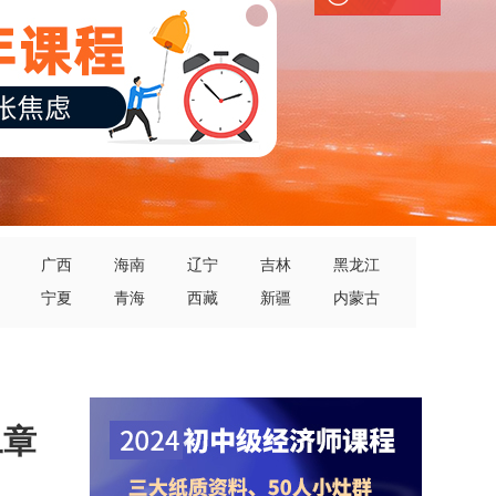
广西
海南
辽宁
吉林
黑龙江
宁夏
青海
西藏
新疆
内蒙古
二章