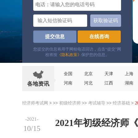
电话：
获取验证码
提交信息
在线咨询
您提交的信息将用于网校电话回访，点击“提交”网
校将按
《隐私政策》
保护您的信息。
全国
北京
天津
上海
各地资讯
河南
河北
江西
湖南
经济师考试网
> >>
初级经济师
>>
考试辅导
>>
经济基础
>
-2021-
2021年初级经济
10/15