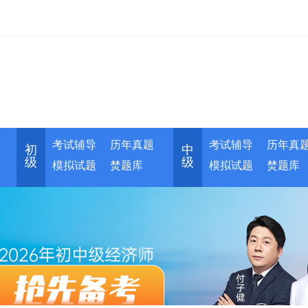
考试辅导
历年真题
考试辅导
历年真
初
中
级
级
模拟试题
焚题库
模拟试题
焚题库