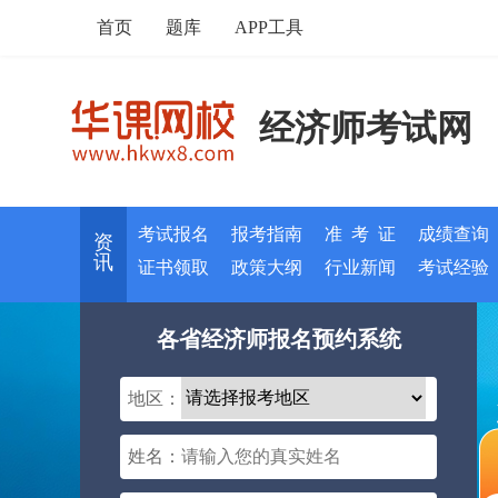
首页
题库
APP工具
经济师考试网
考试报名
报考指南
准 考 证
成绩查询
资
讯
证书领取
政策大纲
行业新闻
考试经验
各省经济师报名预约系统
地区：
姓名：