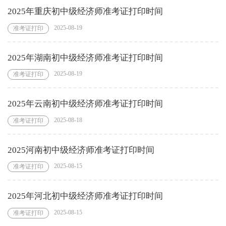
2025年重庆初中级经济师准考证打印时间
2025-08-19
准考证打印
2025年湖南初中级经济师准考证打印时间
2025-08-19
准考证打印
2025年云南初中级经济师准考证打印时间
2025-08-18
准考证打印
2025河南初中级经济师准考证打印时间
2025-08-15
准考证打印
2025年河北初中级经济师准考证打印时间
2025-08-15
准考证打印