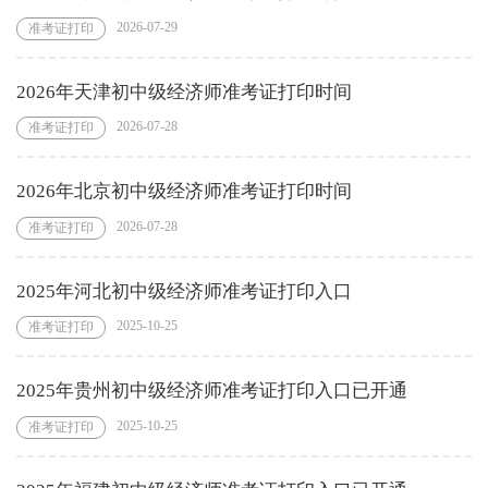
2026-07-29
准考证打印
2026年天津初中级经济师准考证打印时间
2026-07-28
准考证打印
2026年北京初中级经济师准考证打印时间
2026-07-28
准考证打印
2025年河北初中级经济师准考证打印入口
2025-10-25
准考证打印
2025年贵州初中级经济师准考证打印入口已开通
2025-10-25
准考证打印