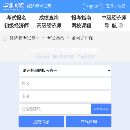
经济师考试网
登录 / 注册
下载APP
考试报名
成绩查询
报考指南
中级经济师
初级经济师
高级经济师
网校课程
导 航
>
>
>
经济师考试网
考试动态
准考证打印
2025年经济师考试资料免费领取
思维导题、历年真题汇编、三色笔记等
获取验证码
提交信息
在线咨询