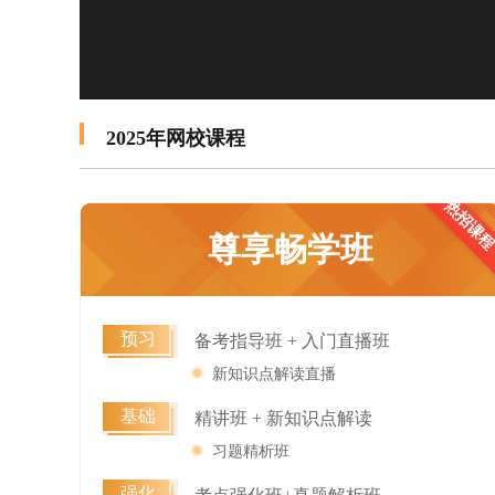
2025年网校课程
热招课
适合0基础需要1v1指导的学员
尊享畅学班
预习
备考指导班 + 入门直播班
新知识点解读直播
基础
精讲班 + 新知识点解读
习题精析班
强化