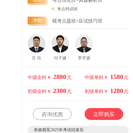
考点强化班+真题解析班
考点特训班
冲刺
模考点题班+应试技巧班
庄 欣
付子健
李开源
2880
1580
中级全科￥
元
中级单科￥
元
2380
1280
初级全科￥
元
初级单科￥
元
咨询优惠
立即购买
· 有效期至2025年考试结束后