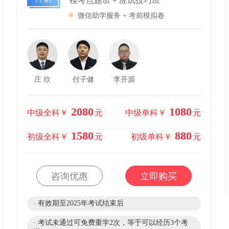
模考点题班 + 应试技巧班
微信助学服务 + 考前模拟卷
庄 欣
付子健
李开源
2080
1080
中级全科￥
元
中级单科￥
元
1580
880
初级全科￥
元
初级单科￥
元
咨询优惠
立即购买
· 有效期至2025年考试结束后
· 考试未通过可免费重学2次，等于可以经历3个考