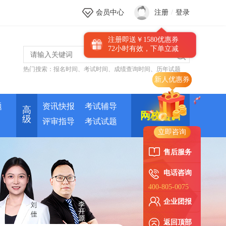
会员中心
注册
/
登录
注册即送￥1580优惠券
72小时有效，下单立减
热门搜索：
报名时间
、
考试时间
、
成绩查询时间
、
历年试题
新人优惠券
题
资讯快报
考试辅导
高
网校培训
级
评审指导
考试试题
立即咨询
售后服务
电话咨询
400-805-0075
企业团报
返回顶部