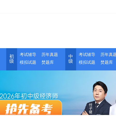
考试辅导
历年真题
考试辅导
历年真
初
中
级
级
模拟试题
焚题库
模拟试题
焚题库