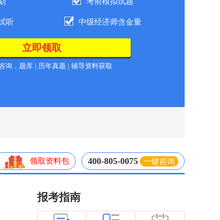
划
考前模拟试题
试听
中级经济师含金量
询，题库 | 历年真题 | 辅导资料获取
400-805-0075
领取资料包
一键咨询
报考指南