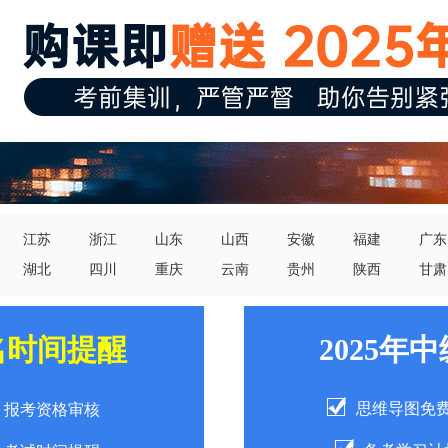
江苏
浙江
山东
山西
安徽
福建
广东
湖北
四川
重庆
云南
贵州
陕西
甘肃
名时间提醒
2025年
思维导图免
报考资格审核