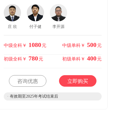
庄 欣
付子健
李开源
1080
500
中级全科￥
元
中级单科￥
元
780
400
初级全科￥
元
初级单科￥
元
咨询优惠
立即购买
· 有效期至2025年考试结束后