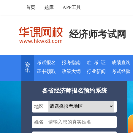
首页
题库
APP工具
经济师考试网
考试报名
报考指南
准 考 证
成绩查询
资
讯
证书领取
政策大纲
行业新闻
考试经验
各省经济师报名预约系统
地区：
姓名：