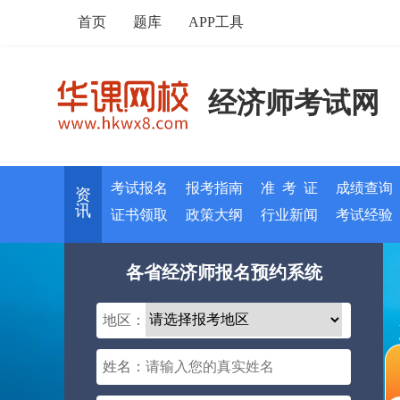
首页
题库
APP工具
经济师考试网
考试报名
报考指南
准 考 证
成绩查询
资
讯
证书领取
政策大纲
行业新闻
考试经验
各省经济师报名预约系统
地区：
姓名：