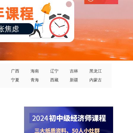
广西
海南
辽宁
吉林
黑龙江
宁夏
青海
西藏
新疆
内蒙古