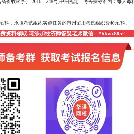
和吉省价收函字(〔2016〕248号)中的规定，考务费标准为：每人每科
元/科，承担考试组织实施任务的市州留用考试组织费40元/科。
，免费资料领取,请添加经济师答疑老师微信
：
“
hkwx805
”