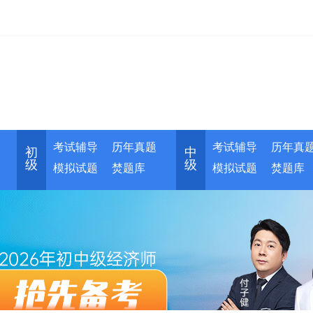
考试辅导
历年真题
考试辅导
历年真
初
中
级
级
模拟试题
焚题库
模拟试题
焚题库