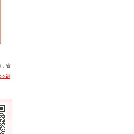
功，省
>>进