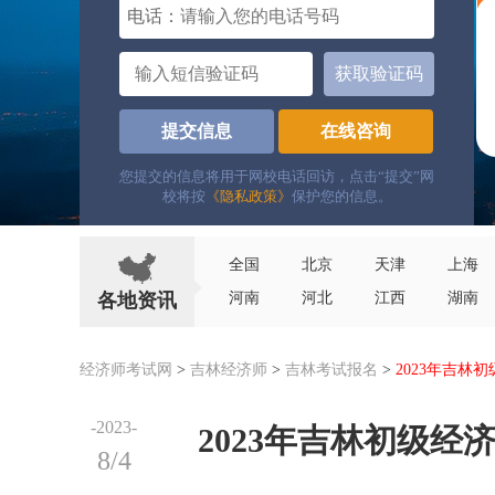
电话：
获取验证码
提交信息
在线咨询
您提交的信息将用于网校电话回访，点击“提交”网
校将按
《隐私政策》
保护您的信息。
全国
北京
天津
上海
各地资讯
河南
河北
江西
湖南
经济师考试网
>
吉林经济师
>
吉林考试报名
>
2023年吉林
-2023-
2023年吉林初级经
8/4