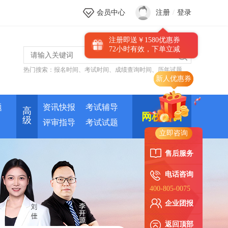
会员中心
注册
/
登录
注册即送￥1580优惠券
72小时有效，下单立减
热门搜索：
报名时间
、
考试时间
、
成绩查询时间
、
历年试题
题
资讯快报
考试辅导
高
网校培训
级
评审指导
考试试题
立即咨询
售后服务
电话咨询
400-805-0075
企业团报
返回顶部