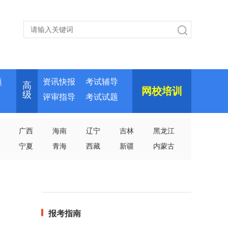
题
资讯快报
考试辅导
高
网校培训
级
评审指导
考试试题
广西
海南
辽宁
吉林
黑龙江
宁夏
青海
西藏
新疆
内蒙古
报考指南