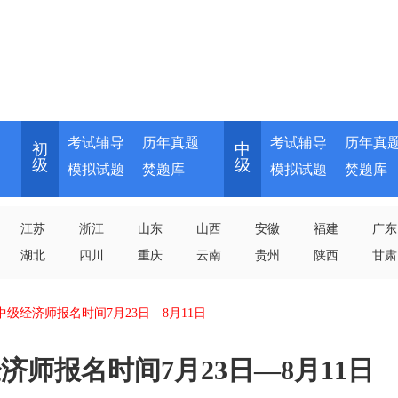
考试辅导
历年真题
考试辅导
历年真
初
中
级
级
模拟试题
焚题库
模拟试题
焚题库
江苏
浙江
山东
山西
安徽
福建
广东
湖北
四川
重庆
云南
贵州
陕西
甘肃
初中级经济师报名时间7月23日—8月11日
经济师报名时间7月23日—8月11日