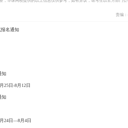
整，华课网校提供的以上信息仅供参考，如有异议，请考生以官方部门公
责编：d
试报名通知
通知
25日-8月12日
通知
月24日—8月4日