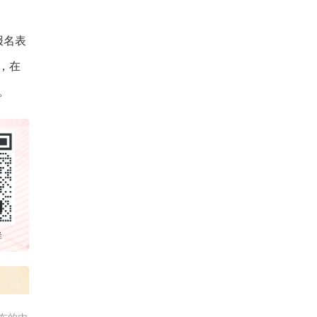
报名表
，在
。
群