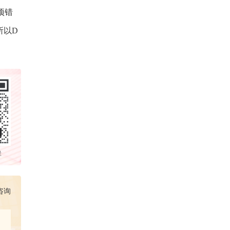
项错
所以D
群
咨询