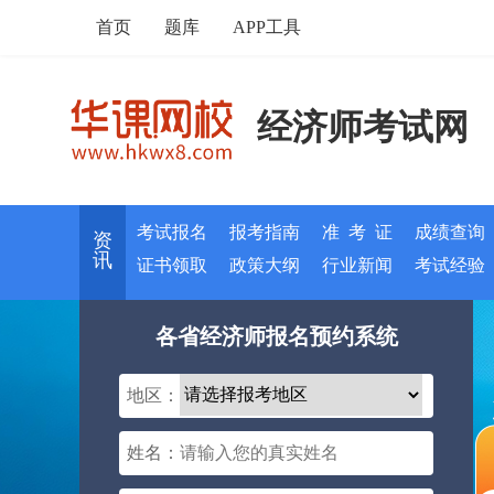
首页
题库
APP工具
经济师考试网
考试报名
报考指南
准 考 证
成绩查询
资
讯
证书领取
政策大纲
行业新闻
考试经验
各省经济师报名预约系统
地区：
姓名：