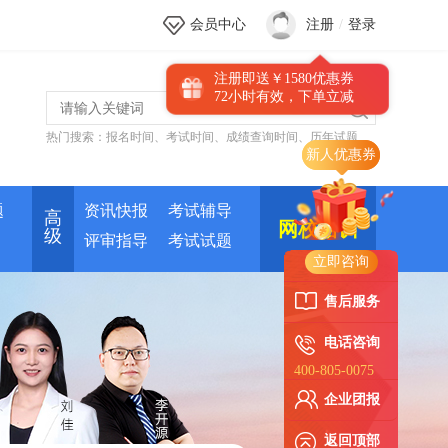
会员中心
注册
/
登录
注册即送￥1580优惠券
72小时有效，下单立减
热门搜索：
报名时间
、
考试时间
、
成绩查询时间
、
历年试题
新人优惠券
题
资讯快报
考试辅导
高
网校培训
级
评审指导
考试试题
立即咨询
售后服务
电话咨询
400-805-0075
企业团报
返回顶部