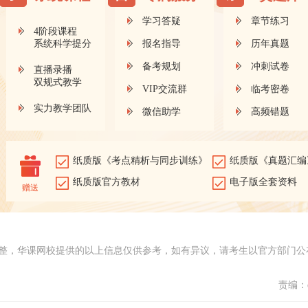
学习答疑
章节练习
4阶段课程
系统科学提分
报名指导
历年真题
备考规划
冲刺试卷
直播录播
双规式教学
VIP交流群
临考密卷
实力教学团队
微信助学
高频错题
纸质版《考点精析与同步训练》
纸质版《真题汇编
纸质版官方教材
电子版全套资料
赠送
整，华课网校提供的以上信息仅供参考，如有异议，请考生以官方部门公
责编：d