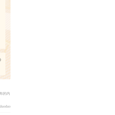
》
布的内
uoduo