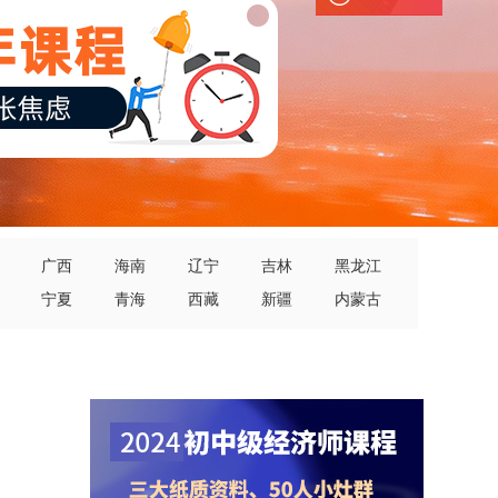
广西
海南
辽宁
吉林
黑龙江
宁夏
青海
西藏
新疆
内蒙古