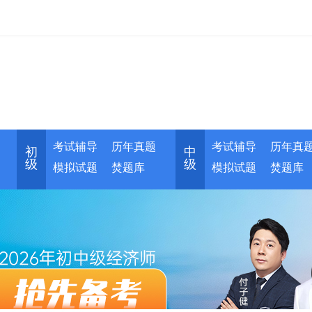
考试辅导
历年真题
考试辅导
历年真
初
中
级
级
模拟试题
焚题库
模拟试题
焚题库