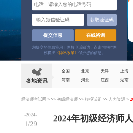
电话：
获取验证码
提交信息
在线咨询
您提交的信息将用于网校电话回访，点击“提交”网
校将按
《隐私政策》
保护您的信息。
全国
北京
天津
上海
各地资讯
河南
河北
江西
湖南
经济师考试网
> >>
初级经济师
>>
模拟试题
>>
人力资源
>
-2024-
2024年初级经济
1/29