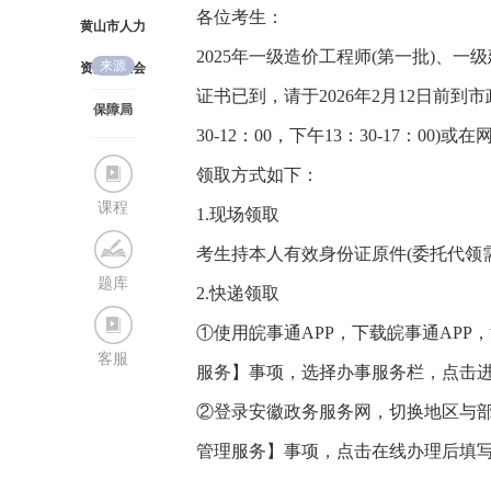
各位考生：
黄山市人力
2025年一级造价工程师(第一批)、一
来源
资源和社会
证书已到，请于2026年2月12日前
保障局
分享至
30-12：00，下午13：30-17：00
领取方式如下：
课程
1.现场领取
考生持本人有效身份证原件(委托代领
题库
2.快递领取
①使用皖事通APP，下载皖事通APP
客服
服务】事项，选择办事服务栏，点击进
②登录安徽政务服务网，切换地区与部
管理服务】事项，点击在线办理后填写