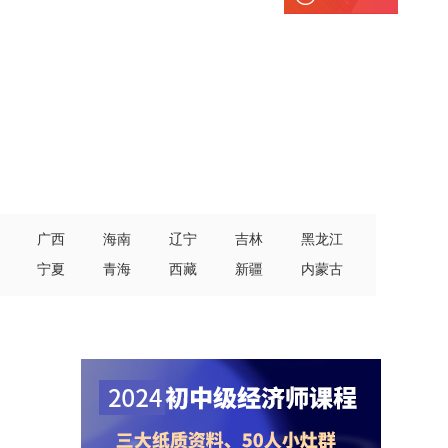
广西
海南
辽宁
吉林
黑龙江
宁夏
青海
西藏
新疆
内蒙古