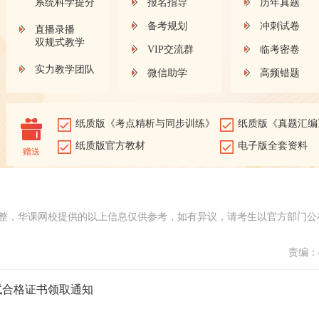
系统科学提分
报名指导
历年真题
备考规划
冲刺试卷
直播录播
双规式教学
VIP交流群
临考密卷
实力教学团队
微信助学
高频错题
纸质版《考点精析与同步训练》
纸质版《真题汇编
纸质版官方教材
电子版全套资料
赠送
整，华课网校提供的以上信息仅供参考，如有异议，请考生以官方部门公
责编：d
试合格证书领取通知