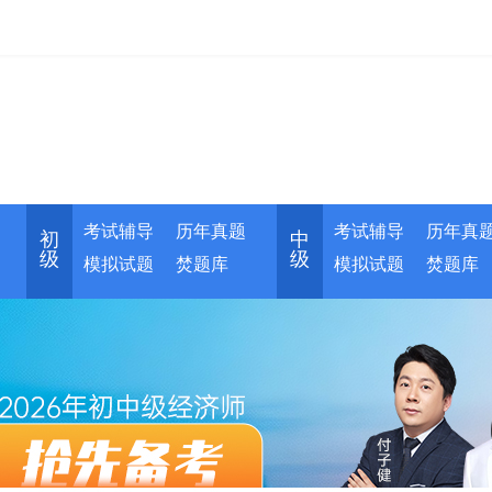
考试辅导
历年真题
考试辅导
历年真
初
中
级
级
模拟试题
焚题库
模拟试题
焚题库