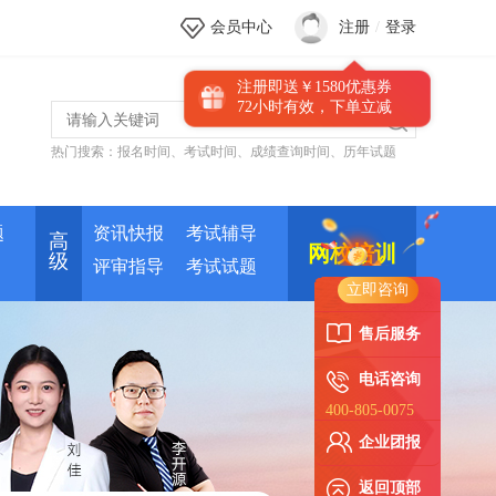
会员中心
注册
/
登录
注册即送￥1580优惠券
72小时有效，下单立减
热门搜索：
报名时间
、
考试时间
、
成绩查询时间
、
历年试题
题
资讯快报
考试辅导
高
网校培训
级
评审指导
考试试题
立即咨询
售后服务
电话咨询
400-805-0075
企业团报
返回顶部