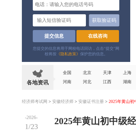
电话：
获取验证码
提交信息
在线咨询
您提交的信息将用于网校电话回访，点击“提交”网
校将按
《隐私政策》
保护您的信息。
全国
北京
天津
上海
各地资讯
河南
河北
江西
湖南
经济师考试网
>
安徽经济师
>
安徽证书注册
>
2025年黄山
-2026-
2025年黄山初中
1/23