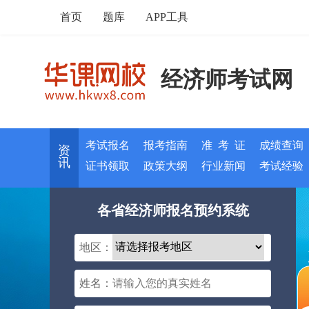
首页
题库
APP工具
经济师考试网
考试报名
报考指南
准 考 证
成绩查询
资
讯
证书领取
政策大纲
行业新闻
考试经验
各省经济师报名预约系统
地区：
姓名：