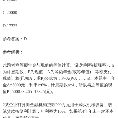
C.20000
D.17325
参考答案：D
参考解析：
此题考查等额年金与现值的等值计算。设i为利率(折现率)，n
为计息期数，P为现值，A为等额年金(或称年值)，等额支付
现值计算(已知A，求P)公式为：P=A(P/A，i，n)。本题中，年
金A=5000元，利率i=6%，计息期数n=4，所以与之等值的现
值P=5000×3.465=17325(元)。
2某企业打算向金融机构贷款200万元用于购买机械设备，该
笔贷款按复利计算，年利率为10%。如果第4年年末一次还本
付息，应偿还()万元。