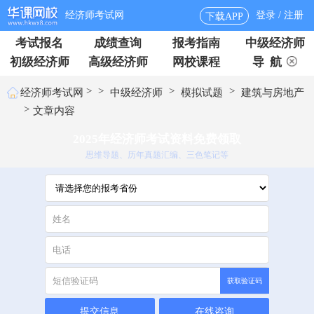
经济师考试网
登录 / 注册
下载APP
考试报名
成绩查询
报考指南
中级经济师
初级经济师
高级经济师
网校课程
导 航
>
>
>
>
经济师考试网
中级经济师
模拟试题
建筑与房地产
>
文章内容
2025年经济师考试资料免费领取
思维导题、历年真题汇编、三色笔记等
获取验证码
提交信息
在线咨询