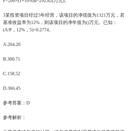
F=200×(1+10%)4=292.82(万元)。
3某投资项目经过5年经营，该项目的净现值为1321万元，若
基准收益率为12%，则该项目的净年值为()万元。已知：
(A/P，12%，5)=0.2774。
A.264.20
B.300.71
C.158.52
D.366.45
参考答案：D
参考解析：