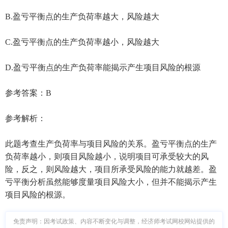
B.盈亏平衡点的生产负荷率越大，风险越大
C.盈亏平衡点的生产负荷率越小，风险越大
D.盈亏平衡点的生产负荷率能揭示产生项目风险的根源
参考答案：B
参考解析：
此题考查生产负荷率与项目风险的关系。盈亏平衡点的生产
负荷率越小，则项目风险越小，说明项目可承受较大的风
险，反之，则风险越大，项目所承受风险的能力就越差。盈
亏平衡分析虽然能够度量项目风险大小，但并不能揭示产生
项目风险的根源。
免责声明：因考试政策、内容不断变化与调整，经济师考试网校网站提供的