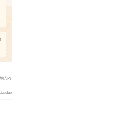
》
布的内
uoduo