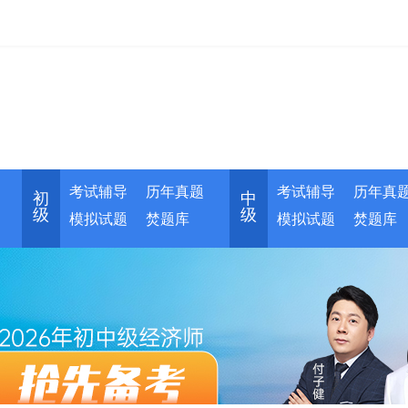
考试辅导
历年真题
考试辅导
历年真
初
中
级
级
模拟试题
焚题库
模拟试题
焚题库