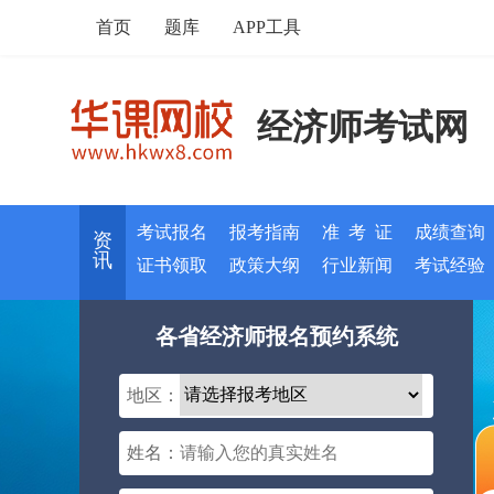
首页
题库
APP工具
经济师考试网
考试报名
报考指南
准 考 证
成绩查询
资
讯
证书领取
政策大纲
行业新闻
考试经验
各省经济师报名预约系统
地区：
姓名：