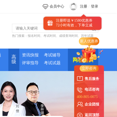
会员中心
注册
/
登录
注册即送￥1580优惠券
72小时有效，下单立减
热门搜索：
报名时间
、
考试时间
、
成绩查询时间
、
历年试题
新人优惠券
题
资讯快报
考试辅导
高
网校培训
级
评审指导
考试试题
立即咨询
售后服务
电话咨询
400-805-0075
企业团报
返回顶部