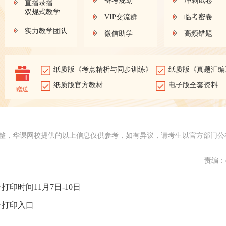
备考规划
冲刺试卷
直播录播
双规式教学
VIP交流群
临考密卷
实力教学团队
微信助学
高频错题
纸质版《考点精析与同步训练》
纸质版《真题汇编
纸质版官方教材
电子版全套资料
赠送
整，华课网校提供的以上信息仅供参考，如有异议，请考生以官方部门公
责编：d
打印时间11月7日-10日
证打印入口