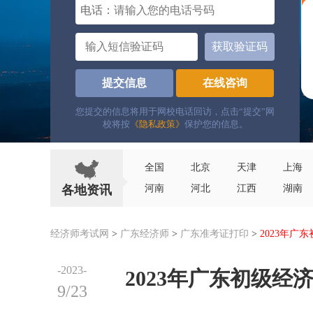
电话：
获取验证码
提交信息
在线咨询
您提交的信息将用于网校电话回访，点击“提交”网
校将按
《隐私政策》
保护您的信息。
全国
北京
天津
上海
各地资讯
河南
河北
江西
湖南
经济师考试网
>
广东经济师
>
广东准考证打印
>
2023年广
-2023-
2023年广东初级经
9/23