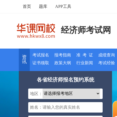
首页
题库
APP工具
经济师考试网
考试报名
报考指南
准 考 证
成绩查询
资
讯
证书领取
政策大纲
行业新闻
考试经验
各省经济师报名预约系统
地区：
姓名：