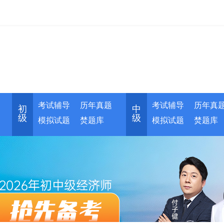
考试辅导
历年真题
考试辅导
历年真
初
中
级
级
模拟试题
焚题库
模拟试题
焚题库