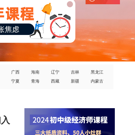
广西
海南
辽宁
吉林
黑龙江
宁夏
青海
西藏
新疆
内蒙古
询入