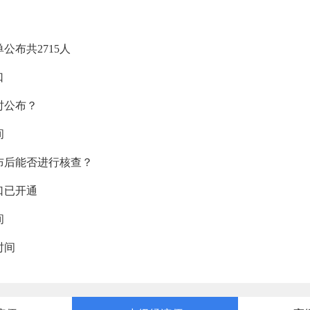
公布共2715人
口
时公布？
间
公布后能否进行核查？
口已开通
间
时间