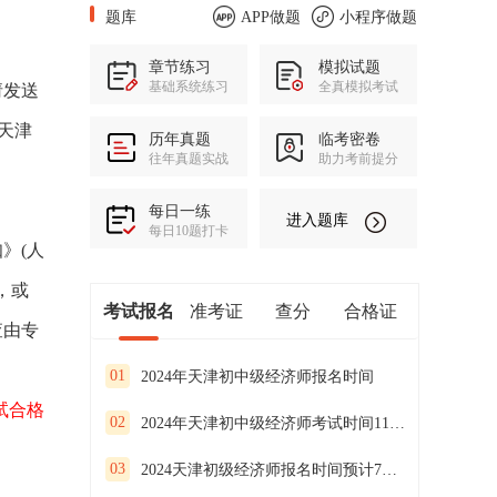
题库
APP做题
小程序做题
章节练习
模拟试题
基础系统练习
全真模拟考试
请发送
站天津
历年真题
临考密卷
往年真题实战
助力考前提分
每日一练
进入题库
每日10题打卡
》(人
，或
考试报名
准考证
查分
合格证
查由专
01
2024年天津初中级经济师报名时间
试合格
02
2024年天津初中级经济师考试时间11月16、17日
03
2024天津初级经济师报名时间预计7月底开始