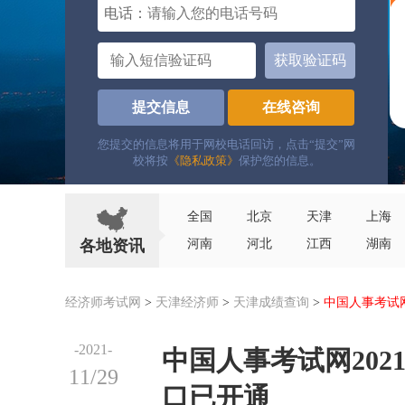
电话：
获取验证码
提交信息
在线咨询
您提交的信息将用于网校电话回访，点击“提交”网
校将按
《隐私政策》
保护您的信息。
全国
北京
天津
上海
各地资讯
河南
河北
江西
湖南
经济师考试网
>
天津经济师
>
天津成绩查询
>
中国人事考试
-2021-
中国人事考试网20
11/29
口已开通