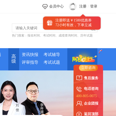
会员中心
注册
/
登录
注册即送￥1580优惠券
72小时有效，下单立减
热门搜索：
报名时间
、
考试时间
、
成绩查询时间
、
历年试题
新人优惠券
题
资讯快报
考试辅导
高
网校培训
级
评审指导
考试试题
立即咨询
售后服务
电话咨询
400-805-0075
企业团报
返回顶部