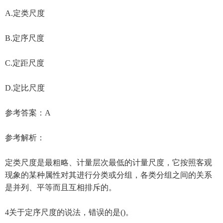
A.定类尺度
B.定序尺度
C.定距尺度
D.定比尺度
参考答案：A
参考解析：
定类尺度是最粗略、计量层次最低的计量尺度，它按照客观
现象的某种属性对其进行分类或分组，各类分组之间的关系
是并列、平等而且互相排斥的。
4关于定序尺度的说法，错误的是()。