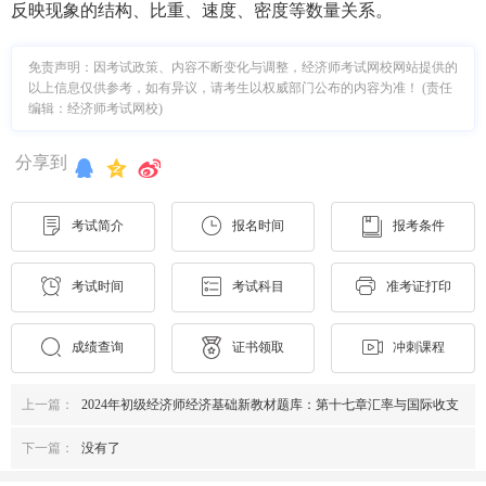
反映现象的结构、比重、速度、密度等数量关系。
免责声明：因考试政策、内容不断变化与调整，经济师考试网校网站提供的
以上信息仅供参考，如有异议，请考生以权威部门公布的内容为准！ (责任
编辑：经济师考试网校)
分享到
考试简介
报名时间
报考条件
考试时间
考试科目
准考证打印
成绩查询
证书领取
冲刺课程
上一篇：
2024年初级经济师经济基础新教材题库：第十七章汇率与国际收支
下一篇：
没有了