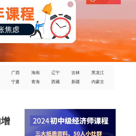
广西
海南
辽宁
吉林
黑龙江
宁夏
青海
西藏
新疆
内蒙古
的增