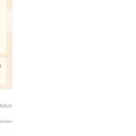
》
布的内
uoduo