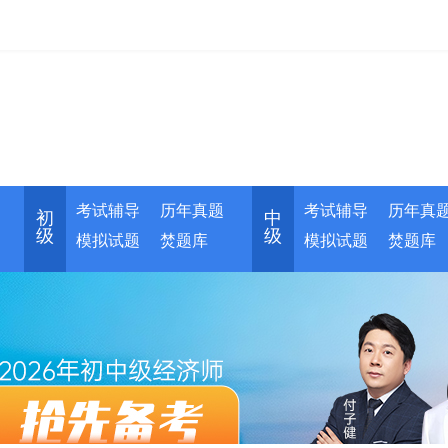
考试辅导
历年真题
考试辅导
历年真
初
中
级
级
模拟试题
焚题库
模拟试题
焚题库