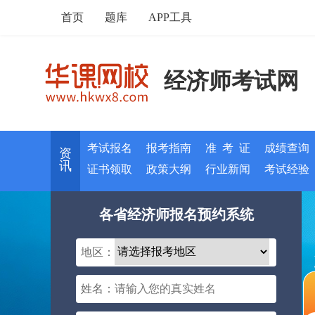
首页
题库
APP工具
经济师考试网
考试报名
报考指南
准 考 证
成绩查询
资
讯
证书领取
政策大纲
行业新闻
考试经验
各省经济师报名预约系统
地区：
姓名：