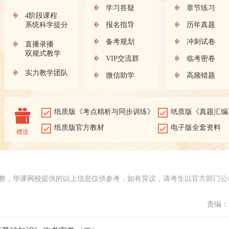
学习答疑
章节练习
4阶段课程
系统科学提分
报名指导
历年真题
备考规划
冲刺试卷
直播录播
双规式教学
VIP交流群
临考密卷
实力教学团队
微信助学
高频错题
纸质版《考点精析与同步训练》
纸质版《真题汇编
纸质版官方教材
电子版全套资料
赠送
整，华课网校提供的以上信息仅供参考，如有异议，请考生以官方部门公
责编：d