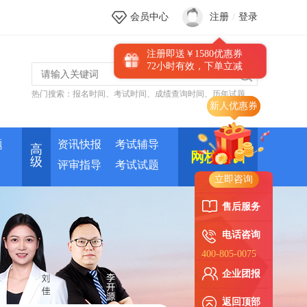
会员中心
注册
/
登录
注册即送￥1580优惠券
72小时有效，下单立减
热门搜索：
报名时间
、
考试时间
、
成绩查询时间
、
历年试题
题
资讯快报
考试辅导
高
网校培训
级
评审指导
考试试题
立即咨询
售后服务
电话咨询
400-805-0075
企业团报
返回顶部