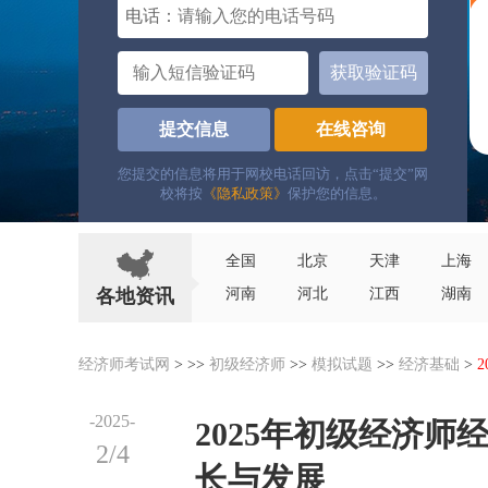
电话：
获取验证码
提交信息
在线咨询
您提交的信息将用于网校电话回访，点击“提交”网
校将按
《隐私政策》
保护您的信息。
全国
北京
天津
上海
各地资讯
河南
河北
江西
湖南
经济师考试网
> >>
初级经济师
>>
模拟试题
>>
经济基础
>
-2025-
2025年初级经济
2/4
长与发展