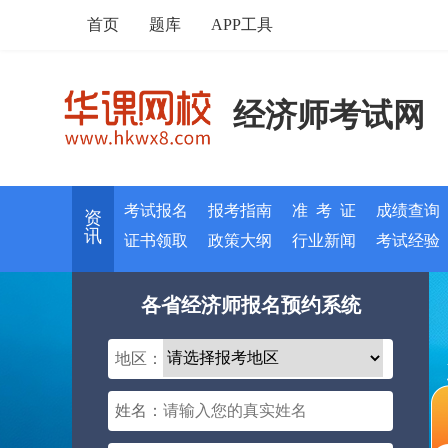
首页
题库
APP工具
经济师考试网
考试报名
报考指南
准 考 证
成绩查询
资
讯
证书领取
政策大纲
行业新闻
考试经验
各省经济师报名预约系统
地区：
姓名：