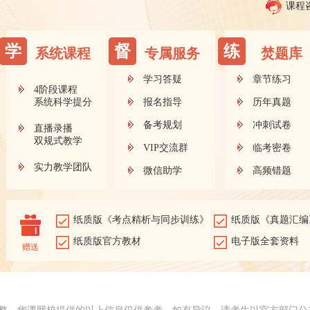
课程
学
督
练
系统课程
专属服务
焚题库
学习答疑
章节练习
4阶段课程
系统科学提分
报名指导
历年真题
备考规划
冲刺试卷
直播录播
双规式教学
VIP交流群
临考密卷
实力教学团队
微信助学
高频错题
纸质版《考点精析与同步训练》
纸质版《真题汇编
纸质版官方教材
电子版全套资料
赠送