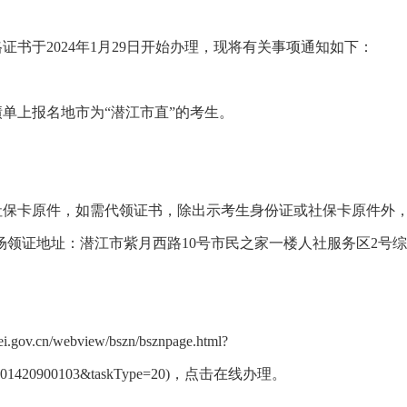
格证书于2024年1月29日开始办理，现将有关事项通知如下：
单上报名地市为“潜江市直”的考生。
社保卡原件，如需代领证书，除出示考生身份证或社保卡原件外
场领证地址：潜江市紫月西路10号市民之家一楼人社服务区2号
v.cn/webview/bszn/bsznpage.html?
R300201420900103&taskType=20)，点击在线办理。