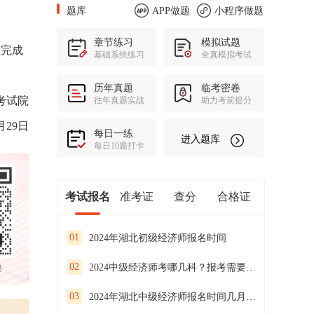
题库
APP做题
小程序做题
章节练习
模拟试题
骤完成
基础系统练习
全真模拟考试
历年真题
临考密卷
考试院
往年真题实战
助力考前提分
月29日
每日一练
进入题库
每日10题打卡
考试报名
准考证
查分
合格证
01
2024年湖北初级经济师报名时间
02
2024中级经济师考哪几科？报考需要什么条件？
群
03
2024年湖北中级经济师报名时间几月份？