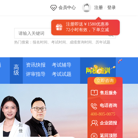
会员中心
注册
/
登录
注册即送￥1580优惠券
72小时有效，下单立减
热门搜索：
报名时间
、
考试时间
、
成绩查询时间
、
历年试题
新人优惠券
题
资讯快报
考试辅导
高
网校培训
级
评审指导
考试试题
立即咨询
售后服务
电话咨询
400-805-0075
企业团报
返回顶部