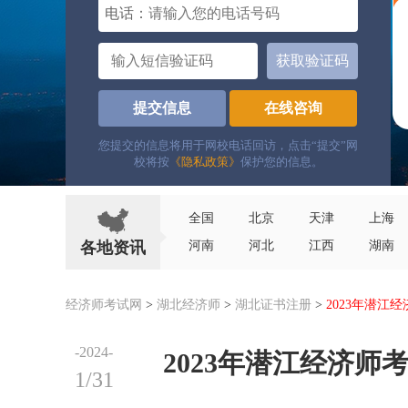
电话：
获取验证码
提交信息
在线咨询
您提交的信息将用于网校电话回访，点击“提交”网
校将按
《隐私政策》
保护您的信息。
全国
北京
天津
上海
各地资讯
河南
河北
江西
湖南
经济师考试网
>
湖北经济师
>
湖北证书注册
>
2023年潜江
-2024-
2023年潜江经济
1/31