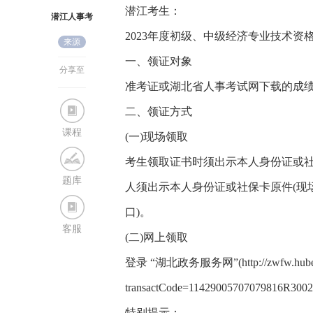
潜江考生：
潜江人事考
2023年度初级、中级经济专业技术资
来源
试网
一、领证对象
分享至
准考证或湖北省人事考试网下载的成绩
二、领证方式
课程
(一)现场领取
考生领取证书时须出示本人身份证或
题库
人须出示本人身份证或社保卡原件(现
口)。
客服
(二)网上领取
登录 “湖北政务服务网”(http://zwfw.hubei.go
transactCode=11429005707079816
特别提示：