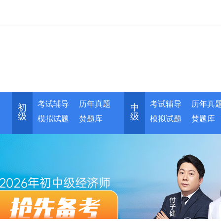
考试辅导
历年真题
考试辅导
历年真
初
中
级
级
模拟试题
焚题库
模拟试题
焚题库