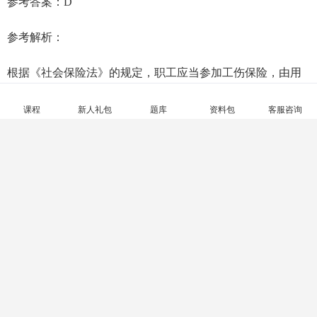
3【单选题】下列社会保险险种中，企业职工个人不缴费的是
()。
A.养老保险
B.医疗保险
课程
新人礼包
题库
资料包
客服咨询
C.失业保险
D.工伤保险
参考答案：D
参考解析：
根据《社会保险法》的规定，职工应当参加工伤保险，由用
人单位缴纳工伤保险费，职工不缴纳工伤保险费。