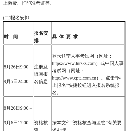
上缴费、打印准考证等。
(二)报名安排
报名安
时 间
具 体 要 求
排
登录辽宁人事考试网（网址：
https://www.lnrsks.com）或中国人事
8月26日9:00－
注册及
考试网（网址：
填写报
http://www.cpta.com.cn）。点击“网
9月5日24:00
名信息
上报名”快捷按钮进入报名系统报
名。
8月26日9:00－
9月6日17:00
资格核
按本文件“资格核查与监管”有关要
查
求办理。