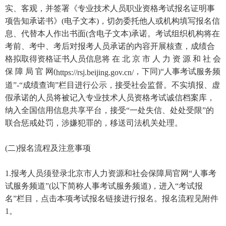
实、客观，并签署《专业技术人员职业资格考试报名证明事
项告知承诺书》(电子文本)，切勿委托他人或机构填写报名信
息、代替本人作出书面(含电子文本)承诺。考试组织机构将在
考前、考中、考后对报考人员承诺的内容开展核查，成绩合
格拟取得资格证书人员信息将 在 北 京 市 人 力 资 源 和 社 会
保 障 局 官 网(
，下同)“人事考试服务频
https://rsj.beijing.gov.cn/
道”-“成绩查询”栏目进行公示，接受社会监督。不实填报、虚
假承诺的人员将被记入专业技术人员资格考试诚信档案库，
纳入全国信用信息共享平台，接受“一处失信、处处受限”的
联合惩戒处罚，涉嫌犯罪的，移送司法机关处理。
(二)报名流程及注意事项
1.报考人员须登录北京市人力资源和社会保障局官网“人事考
试服务频道”(以下简称人事考试服务频道)，进入“考试报
名”栏目，点击本项考试报名链接进行报名。报名流程见附件
1。