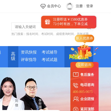
会员中心
注册
/
登录
注册即送￥1580优惠券
72小时有效，下单立减
热门搜索：
报名时间
、
考试时间
、
成绩查询时间
、
历年试题
题
资讯快报
考试辅导
高
网校培训
级
评审指导
考试试题
立即咨询
售后服务
电话咨询
400-805-0075
企业团报
返回顶部