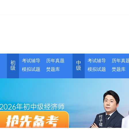
考试辅导
历年真题
考试辅导
历年真
初
中
级
级
模拟试题
焚题库
模拟试题
焚题库