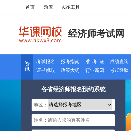
首页
题库
APP工具
经济师考试网
考试报名
报考指南
准 考 证
成绩查询
资
讯
证书领取
政策大纲
行业新闻
考试经验
各省经济师报名预约系统
地区：
姓名：