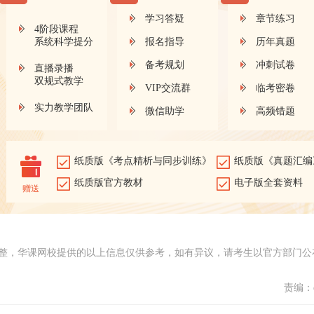
学习答疑
章节练习
4阶段课程
系统科学提分
报名指导
历年真题
备考规划
冲刺试卷
直播录播
双规式教学
VIP交流群
临考密卷
实力教学团队
微信助学
高频错题
纸质版《考点精析与同步训练》
纸质版《真题汇编
纸质版官方教材
电子版全套资料
赠送
整，华课网校提供的以上信息仅供参考，如有异议，请考生以官方部门公
责编：d