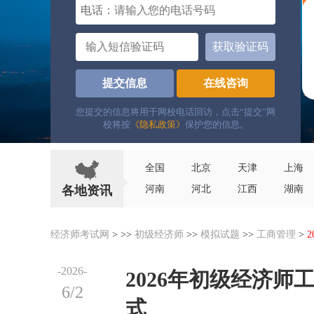
电话：
获取验证码
提交信息
在线咨询
您提交的信息将用于网校电话回访，点击“提交”网
校将按
《隐私政策》
保护您的信息。
全国
北京
天津
上海
各地资讯
河南
河北
江西
湖南
经济师考试网
> >>
初级经济师
>>
模拟试题
>>
工商管理
>
-2026-
2026年初级经济
6/2
式