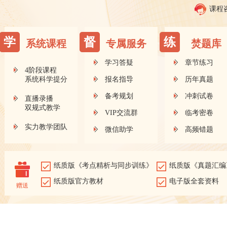
课程
学
督
练
系统课程
专属服务
焚题库
学习答疑
章节练习
4阶段课程
系统科学提分
报名指导
历年真题
备考规划
冲刺试卷
直播录播
双规式教学
VIP交流群
临考密卷
实力教学团队
微信助学
高频错题
纸质版《考点精析与同步训练》
纸质版《真题汇编
纸质版官方教材
电子版全套资料
赠送