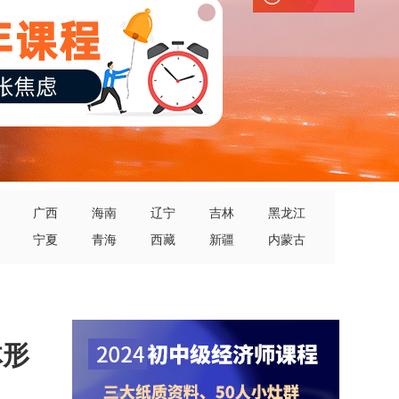
广西
海南
辽宁
吉林
黑龙江
宁夏
青海
西藏
新疆
内蒙古
体形