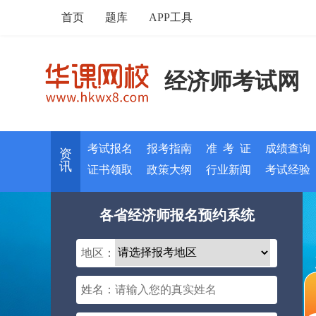
首页
题库
APP工具
经济师考试网
考试报名
报考指南
准 考 证
成绩查询
资
讯
证书领取
政策大纲
行业新闻
考试经验
各省经济师报名预约系统
地区：
姓名：