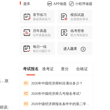
题库
APP做题
小程序做题
章节练习
模拟试题
基础系统练习
全真模拟考试
历年真题
临考密卷
往年真题实战
助力考前提分
每日一练
进入题库
每日10题打卡
考试报名
准考证
查分
合格证
线，故
01
2026年中级经济师科目满分多少？
02
2026年中级经济师几号报名考试?
03
2026中级经济师报名条件中的第二学士学位是指双学位
错误;