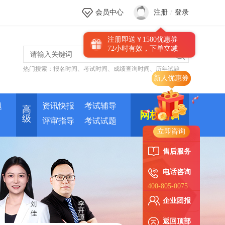
会员中心
注册
/
登录
注册即送￥1580优惠券
72小时有效，下单立减
热门搜索：
报名时间
、
考试时间
、
成绩查询时间
、
历年试题
新人优惠券
题
资讯快报
考试辅导
高
网校培训
级
评审指导
考试试题
立即咨询
售后服务
电话咨询
400-805-0075
企业团报
返回顶部