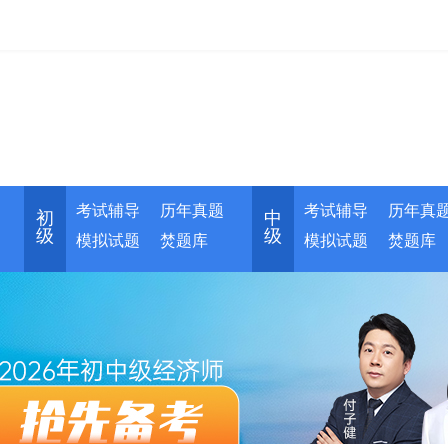
考试辅导
历年真题
考试辅导
历年真
初
中
级
级
模拟试题
焚题库
模拟试题
焚题库