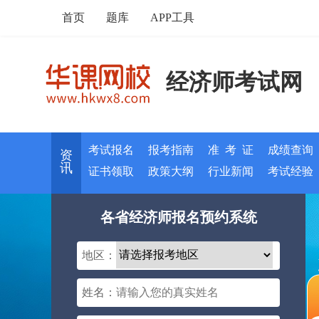
首页
题库
APP工具
经济师考试网
考试报名
报考指南
准 考 证
成绩查询
资
讯
证书领取
政策大纲
行业新闻
考试经验
各省经济师报名预约系统
地区：
姓名：