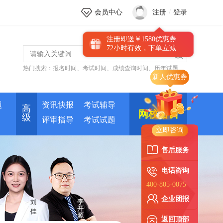
会员中心
注册
/
登录
注册即送￥1580优惠券
72小时有效，下单立减
热门搜索：
报名时间
、
考试时间
、
成绩查询时间
、
历年试题
新人优惠券
题
资讯快报
考试辅导
高
网校培训
级
评审指导
考试试题
立即咨询
售后服务
电话咨询
400-805-0075
企业团报
返回顶部