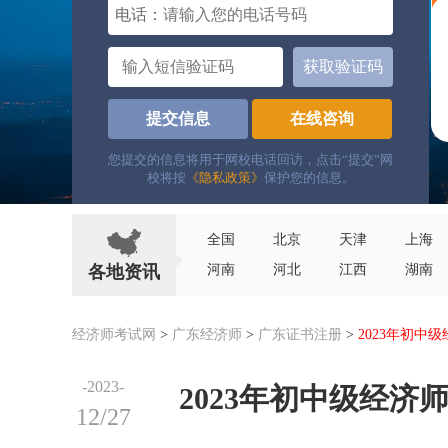
电话：
获取验证码
提交信息
在线咨询
您提交的信息将用于网校电话回访，点击“提交”网
校将按
《隐私政策》
保护您的信息。
全国
北京
天津
上海
各地资讯
河南
河北
江西
湖南
经济师考试网
>
广东经济师
>
广东证书注册
>
2023年初中
-2023-
2023年初中级经
12/27