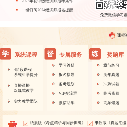
2025年初中级经济师报考条件
一键订阅2024经济师报名提醒
免费微信学习
课程
学
督
练
系统课程
专属服务
焚题库
学习答疑
章节练习
4阶段课程
系统科学提分
报名指导
历年真题
备考规划
冲刺试卷
直播录播
双规式教学
VIP交流群
临考密卷
实力教学团队
微信助学
高频错题
纸质版《考点精析与同步训练》
纸质版《真题汇编