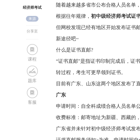
随着越来越多省市公布合格人员名单，
经济师考试
根据往年规律，
初中级经济师考试证书
来源
网
但网校发现已经有地区开始发布证书邮
分享至
新途径吧~
什么是证书直邮?
课程
“证书直邮”是指证书印制完成后，证
转过程，考生可更早领到证书。
题库
目前有广东、山东这两个地区发布了
广东
客服
申请时间：自全科成绩合格人员名单公
收费标准：邮寄地址为新疆、西藏的，1
广东省并未针对初中级经济师考试发
证书直邮服务须知>为准。申请时间自