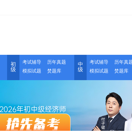
考试辅导
历年真题
考试辅导
历年真
初
中
级
级
模拟试题
焚题库
模拟试题
焚题库