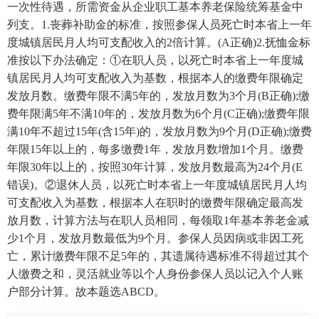
一次性待遇，所需资金从企业职工基本养老保险统筹基金中
列支。1.丧葬补助金的标准，按照参保人员死亡时本省上一年
度城镇居民月人均可支配收入的2倍计算。(A正确)2.抚恤金标
准按以下办法确定：①在职人员，以死亡时本省上一年度城
镇居民月人均可支配收入为基数，根据本人的缴费年限确定
发放月数。缴费年限不满5年的，发放月数为3个月(B正确);缴
费年限满5年不满10年的，发放月数为6个月(C正确);缴费年限
满10年不超过15年(含15年)的，发放月数为9个月(D正确);缴费
年限15年以上的，每多缴费1年，发放月数增加1个月。缴费
年限30年以上的，按照30年计算，发放月数最高为24个月(E
错误)。②退休人员，以死亡时本省上一年度城镇居民月人均
可支配收入为基数，根据本人在职时的缴费年限确定最高发
放月数，计算方法与在职人员相同，每领取1年基本养老金减
少1个月，发放月数最低为9个月。参保人员因病或非因工死
亡，累计缴费年限不足5年的，其遗属待遇标准不得超过其个
人缴费之和，灵活就业等以个人身份参保人员以记入个人账
户部分计算。故本题选ABCD。