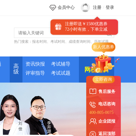
会员中心
注册
/
登录
注册即送￥1580优惠券
72小时有效，下单立减
热门搜索：
报名时间
、
考试时间
、
成绩查询时间
、
历年试题
题
资讯快报
考试辅导
高
网校培训
级
评审指导
考试试题
立即咨询
售后服务
电话咨询
400-805-0075
企业团报
返回顶部