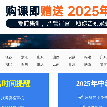
江苏
浙江
山东
山西
安徽
福建
广东
湖北
四川
重庆
云南
贵州
陕西
甘肃
名时间提醒
2025年
思维导图免
报考资格审核