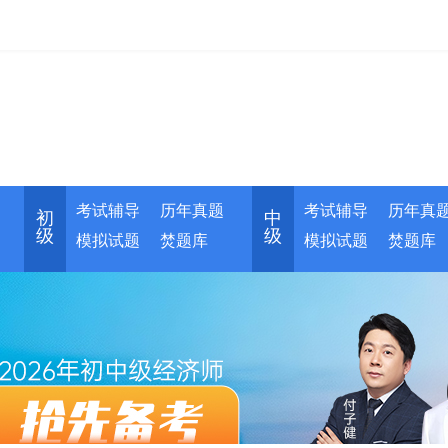
考试辅导
历年真题
考试辅导
历年真
初
中
级
级
模拟试题
焚题库
模拟试题
焚题库