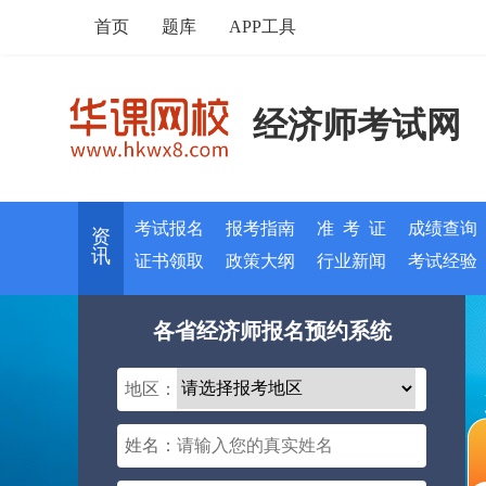
首页
题库
APP工具
经济师考试网
考试报名
报考指南
准 考 证
成绩查询
资
讯
证书领取
政策大纲
行业新闻
考试经验
各省经济师报名预约系统
地区：
姓名：