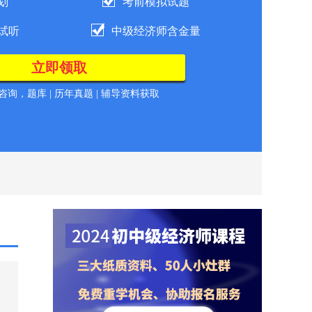
划
考前模拟试题
试听
中级经济师含金量
询，题库 | 历年真题 | 辅导资料获取