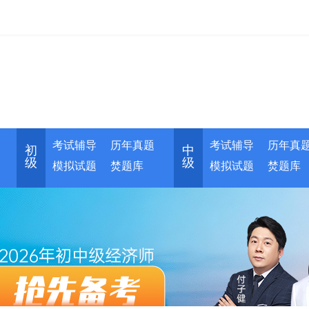
考试辅导
历年真题
考试辅导
历年真
初
中
级
级
模拟试题
焚题库
模拟试题
焚题库