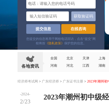
电话：
获取验证码
提交信息
在线咨询
您提交的信息将用于网校电话回访，点击“提交”网
校将按
《隐私政策》
保护您的信息。
全国
北京
天津
上海
各地资讯
河南
河北
江西
湖南
经济师考试网
>
广东经济师
>
广东证书注册
>
2023年潮州
-2024-
2023年潮州初中级
2/23