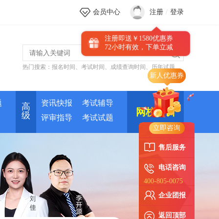
会员中心
注册
/
登录
注册即送￥1580优惠券
72小时有效，下单立减
热门搜索：
报名时间
、
考试时间
、
成绩查询时间
、
历年试题
新人优惠券
题
资讯快报
考试辅导
高
网校培训
级
评审指导
考试试题
立即咨询
售后服务
电话咨询
400-805-0075
企业团报
返回顶部