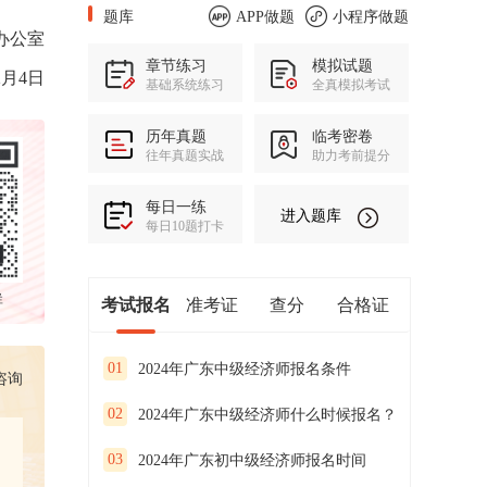
题库
APP做题
小程序做题
办公室
章节练习
模拟试题
2月4日
基础系统练习
全真模拟考试
历年真题
临考密卷
往年真题实战
助力考前提分
每日一练
进入题库
每日10题打卡
群
考试报名
准考证
查分
合格证
01
2024年广东中级经济师报名条件
咨询
02
2024年广东中级经济师什么时候报名？
03
2024年广东初中级经济师报名时间