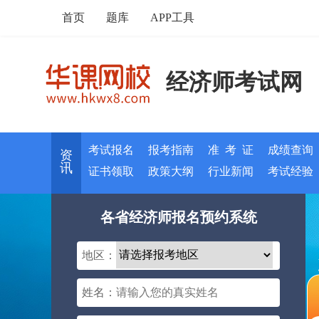
首页
题库
APP工具
经济师考试网
考试报名
报考指南
准 考 证
成绩查询
资
讯
证书领取
政策大纲
行业新闻
考试经验
各省经济师报名预约系统
地区：
姓名：