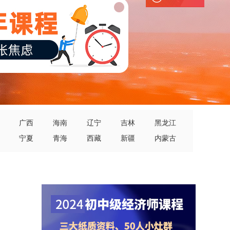
广西
海南
辽宁
吉林
黑龙江
宁夏
青海
西藏
新疆
内蒙古