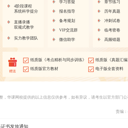
学习答疑
章节练习
4阶段课程
系统科学提分
报名指导
历年真题
备考规划
冲刺试卷
直播录播
双规式教学
VIP交流群
临考密卷
实力教学团队
微信助学
高频错题
纸质版《考点精析与同步训练》
纸质版《真题汇编
纸质版官方教材
电子版全套资料
赠送
整，华课网校提供的以上信息仅供参考，如有异议，请考生以官方部门公
责编：d
格证书发放通知