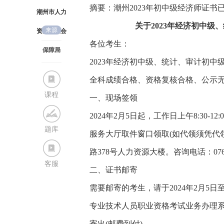
摘要：潮州2023年初中级经济师证
潮州市人力
关于2023年经济初中
来源
资源和社会
各位考生：
保障局
分享至
2023年经济初中级、统计、审计初
全科成绩合格、资格复核合格、公示
课程
一、现场签领
2024年2月5日起，工作日上午8:30-1
题库
服务大厅取件窗口领取(如代领须凭代
路378号人力资源大楼。咨询电话：0768-
客服
二、证书邮寄
需要邮寄的考生，请于2024年2月5日至2024
专业技术人员职业资格考试业务办理系
寄出(邮费到付)。