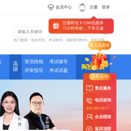
会员中心
注册
/
登录
注册即送￥1580优惠券
72小时有效，下单立减
热门搜索：
报名时间
、
考试时间
、
成绩查询时间
、
历年试题
题
资讯快报
考试辅导
高
网校培训
级
评审指导
考试试题
立即咨询
售后服务
电话咨询
400-805-0075
企业团报
返回顶部