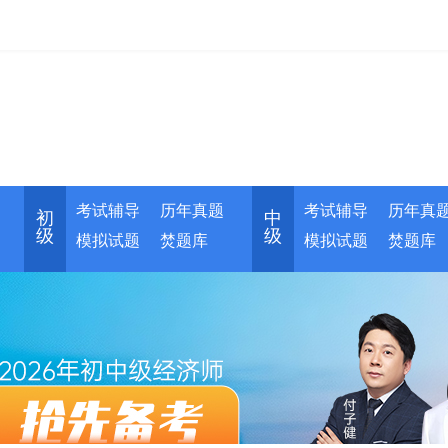
考试辅导
历年真题
考试辅导
历年真
初
中
级
级
模拟试题
焚题库
模拟试题
焚题库