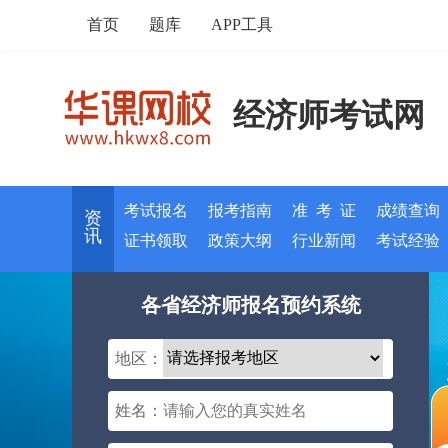
首页
题库
APP工具
经济师考试网
考试报名
报考指南
准 考 证
成绩查询
资
讯
证书领取
政策大纲
行业新闻
考试经验
各省经济师报名预约系统
地区：
姓名：