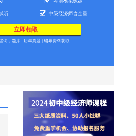
划
考前模拟试题
试听
中级经济师含金量
询，题库 | 历年真题 | 辅导资料获取