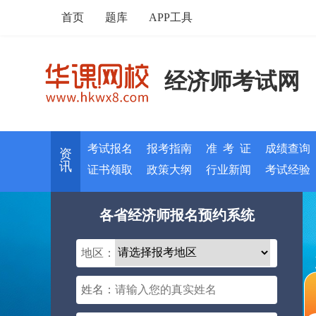
首页
题库
APP工具
经济师考试网
考试报名
报考指南
准 考 证
成绩查询
资
讯
证书领取
政策大纲
行业新闻
考试经验
各省经济师报名预约系统
地区：
姓名：