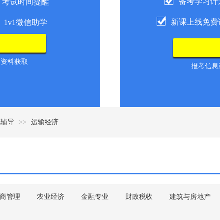
备考学习计
考试时间提醒
新课上线免费
1v1微信助学
导资料获取
报考信息咨
试辅导
>>
运输经济
商管理
农业经济
金融专业
财政税收
建筑与房地产