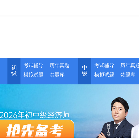
考试辅导
历年真题
考试辅导
历年真
初
中
级
级
模拟试题
焚题库
模拟试题
焚题库