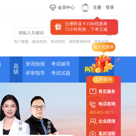
会员中心
注册
/
登录
注册即送￥1580优惠券
72小时有效，下单立减
热门搜索：
报名时间
、
考试时间
、
成绩查询时间
、
历年试题
题
资讯快报
考试辅导
高
网校培训
级
评审指导
考试试题
立即咨询
售后服务
电话咨询
400-805-0075
企业团报
返回顶部