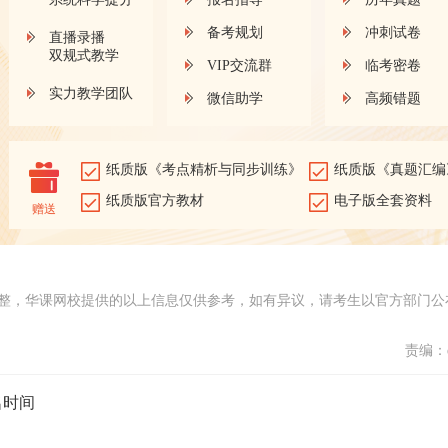
备考规划
冲刺试卷
直播录播
双规式教学
VIP交流群
临考密卷
实力教学团队
微信助学
高频错题
纸质版《考点精析与同步训练》
纸质版《真题汇编
纸质版官方教材
电子版全套资料
赠送
整，华课网校提供的以上信息仅供参考，如有异议，请考生以官方部门公
责编：d
名时间