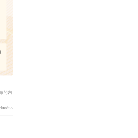
》
布的内
uoduo