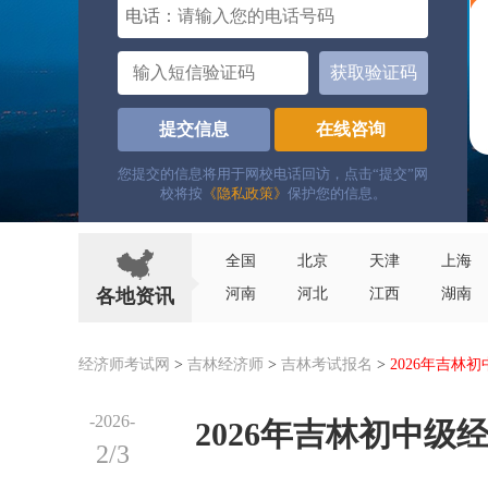
电话：
获取验证码
提交信息
在线咨询
您提交的信息将用于网校电话回访，点击“提交”网
校将按
《隐私政策》
保护您的信息。
全国
北京
天津
上海
各地资讯
河南
河北
江西
湖南
经济师考试网
>
吉林经济师
>
吉林考试报名
>
2026年吉林
-2026-
2026年吉林初中级
2/3