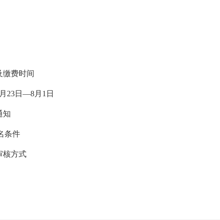
及缴费时间
月23日—8月1日
通知
名条件
审核方式