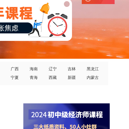
广西
海南
辽宁
吉林
黑龙江
宁夏
青海
西藏
新疆
内蒙古