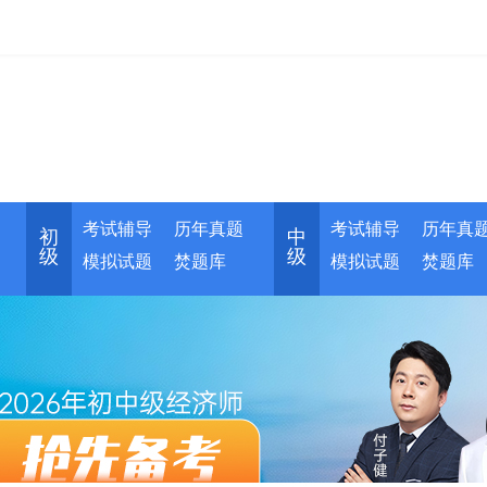
考试辅导
历年真题
考试辅导
历年真
初
中
级
级
模拟试题
焚题库
模拟试题
焚题库