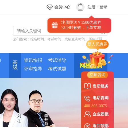
会员中心
注册
/
登录
注册即送￥1580优惠券
72小时有效，下单立减
热门搜索：
报名时间
、
考试时间
、
成绩查询时间
、
历年试题
新人优惠券
题
资讯快报
考试辅导
高
网校培训
级
评审指导
考试试题
立即咨询
售后服务
电话咨询
400-805-0075
企业团报
返回顶部