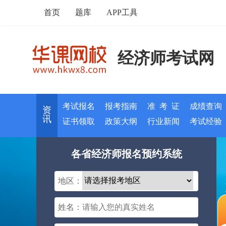
首页
题库
APP工具
经济师考试网
考试报名
报考指南
准 考 证
成绩查询
资
讯
证书领取
政策大纲
行业新闻
考试经验
各省经济师报名预约系统
地区：
姓名：