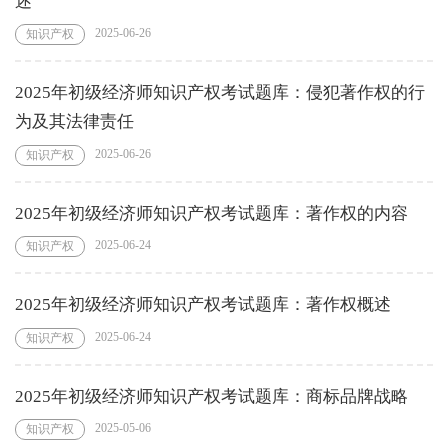
述
2025-06-26
知识产权
2025年初级经济师知识产权考试题库：侵犯著作权的行
为及其法律责任
2025-06-26
知识产权
2025年初级经济师知识产权考试题库：著作权的内容
2025-06-24
知识产权
2025年初级经济师知识产权考试题库：著作权概述
2025-06-24
知识产权
2025年初级经济师知识产权考试题库：商标品牌战略
2025-05-06
知识产权