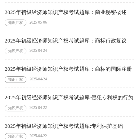
2025年初级经济师知识产权考试题库：商业秘密概述
2025-05-06
知识产权
2025年初级经济师知识产权考试题库：商标行政复议
2025-04-24
知识产权
2025年初级经济师知识产权考试题库：商标的国际注册
2025-04-24
知识产权
2025年初级经济师知识产权考试题库:侵犯专利权的行为
2025-04-22
知识产权
2025年初级经济师知识产权考试题库:专利保护基础
2025-04-22
知识产权