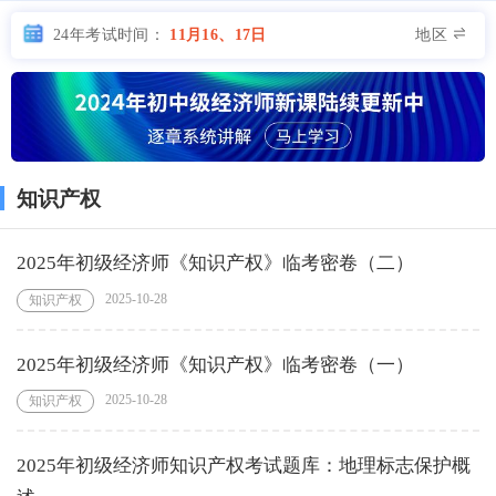
地区
24年考试时间：
11月16、17日
知识产权
2025年初级经济师《知识产权》临考密卷（二）
2025-10-28
知识产权
2025年初级经济师《知识产权》临考密卷（一）
2025-10-28
知识产权
2025年初级经济师知识产权考试题库：地理标志保护概