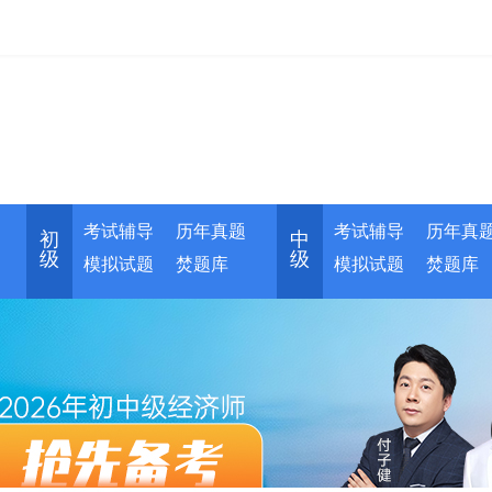
考试辅导
历年真题
考试辅导
历年真
初
中
级
级
模拟试题
焚题库
模拟试题
焚题库