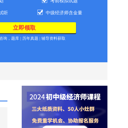
划
考前模拟试题
试听
中级经济师含金量
询，题库 | 历年真题 | 辅导资料获取