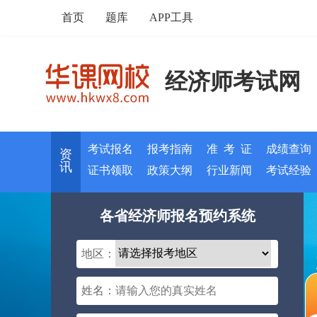
首页
题库
APP工具
经济师考试网
考试报名
报考指南
准 考 证
成绩查询
资
讯
证书领取
政策大纲
行业新闻
考试经验
各省经济师报名预约系统
地区：
姓名：