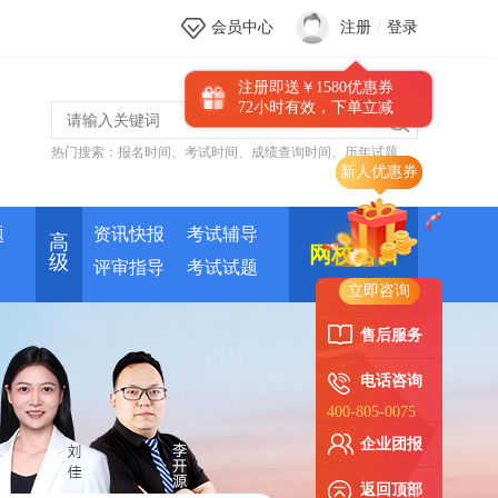
会员中心
注册
/
登录
注册即送￥1580优惠券
72小时有效，下单立减
热门搜索：
报名时间
、
考试时间
、
成绩查询时间
、
历年试题
新人优惠券
题
资讯快报
考试辅导
高
网校培训
级
评审指导
考试试题
立即咨询
售后服务
电话咨询
400-805-0075
企业团报
返回顶部