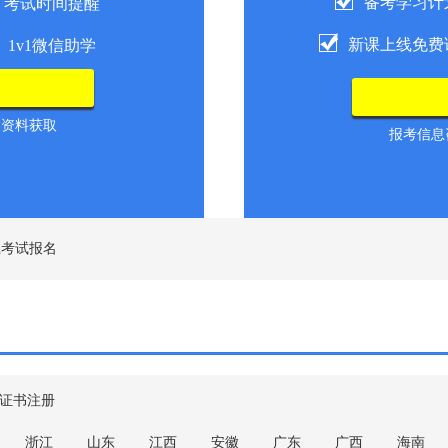
备考学习计
考试时间提醒
新课上线免费
1v1微信助学
导资料获取
报考信息咨
江考试报名
证书注册
浙江
山东
江西
安徽
广东
广西
海南