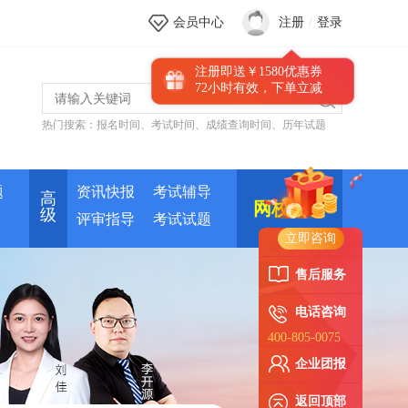
会员中心
注册
/
登录
注册即送￥1580优惠券
72小时有效，下单立减
热门搜索：
报名时间
、
考试时间
、
成绩查询时间
、
历年试题
新人优惠券
题
资讯快报
考试辅导
高
网校培训
级
评审指导
考试试题
立即咨询
售后服务
电话咨询
400-805-0075
企业团报
返回顶部