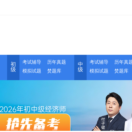
考试辅导
历年真题
考试辅导
历年真
初
中
级
级
模拟试题
焚题库
模拟试题
焚题库