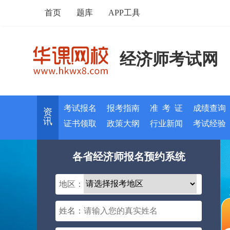
首页
题库
APP工具
经济师考试网
考试报名
报考指南
准 考 证
成绩查询
资
讯
证书领取
政策大纲
行业新闻
考试经验
各省经济师报名预约系统
地区：
姓名：