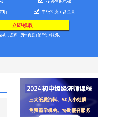
划
考前模拟试题
试听
中级经济师含金量
询，题库 | 历年真题 | 辅导资料获取